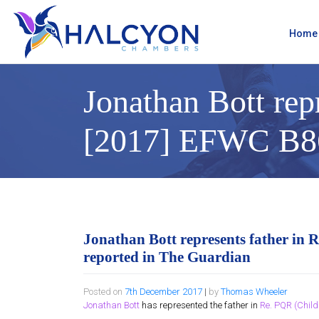
Skip
to
content
Home
Jonathan Bott rep
[2017] EFWC B86 
Jonathan Bott represents father in
reported in The Guardian
Posted on
7th December 2017
|
by
Thomas Wheeler
Jonathan Bott
has represented the father in
Re. PQR (Chil